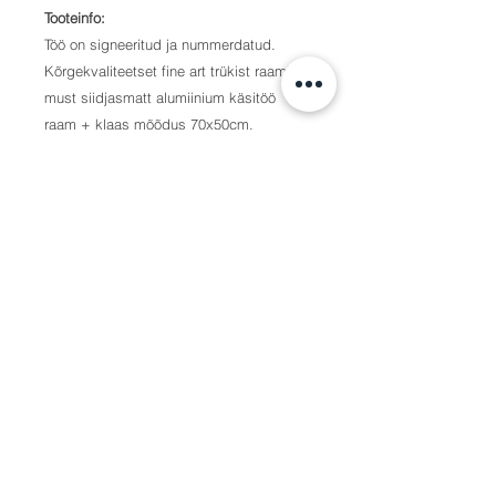
Tooteinfo:
Töö on signeeritud ja nummerdatud.
Kõrgekvaliteetset fine art trükist raamib
must siidjasmatt alumiinium käsitöö
raam + klaas mõõdus 70x50cm.
Raamis olev foto on mõõdus
60x40cm, mida ääristab igast küljest
5cm laiune valge äär.
Kohaletoimetamine:
Teos tuuakse teile kohale kokkulepitud
ajal ja kohta.
Foto prinditakse oma ala meistrite poolt,
spetsiaalselt teie tellimuse peale.
Tarne kuni 14 tööpäeva.
Kui soovid pilti kätte saada kiiremini, siis
anna sellest teada ja see on kindlasti
võimalik.