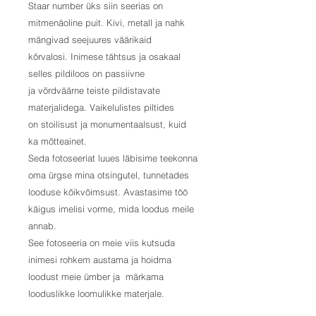
Staar number üks siin seerias on
mitmenäoline puit. Kivi, metall ja nahk
mängivad seejuures väärikaid
kõrvalosi. Inimese tähtsus ja osakaal
selles pildiloos on passiivne
ja võrdväärne teiste pildistavate
materjalidega. Vaikelulistes piltides
on stoilisust ja monumentaalsust, kuid
ka mõtteainet.
Seda fotoseeriat luues läbisime teekonna
oma ürgse mina otsingutel, tunnetades
looduse kõikvõimsust. Avastasime töö
käigus imelisi vorme, mida loodus meile
annab.
See fotoseeria on meie viis kutsuda
inimesi rohkem austama ja hoidma
loodust meie ümber ja märkama
looduslikke loomulikke materjale.