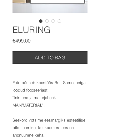
ELURING
Price
€499.00
ADD TO BAG
Foto pärineb koostöös Britt Samosoniga
loodud fotoseeriast
"Inimene ja materjal ehk
MAN/MATERIAL".
Seekord võtsime eesmärgiks esteetilise
pildi loomise, kui kaamera ees on
anonüümne keha.