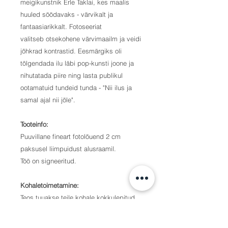
meigikunstnik Erle Taklai, kes maalis
huuled söödavaks - värvikalt ja
fantaasiarikkalt. Fotoseeriat
valitseb otsekohene värvimaailm ja veidi
jõhkrad kontrastid. Eesmärgiks oli
tõlgendada ilu läbi pop-kunsti joone ja
nihutatada piire ning lasta publikul
ootamatuid tundeid tunda - "Nii ilus ja
samal ajal nii jõle".
Tooteinfo:
Puuvillane fineart fotolõuend 2 cm
paksusel liimpuidust alusraamil.
Töö on signeeritud.
Kohaletoimetamine:
Teos tuuakse teile kohale kokkulepitud
ajal ja kohta.
Foto prinditakse oma ala meistrite poolt,