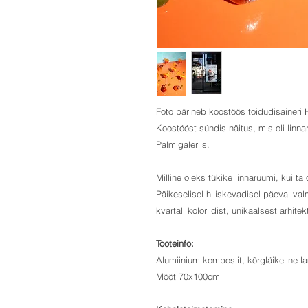
Foto pärineb koostöös toidudisaineri 
Koostööst sündis näitus, mis oli linn
Palmigaleriis.
Milline oleks tükike linnaruumi, kui t
Päikeselisel hiliskevadisel päeval val
kvartali koloriidist, unikaalsest arhite
Tooteinfo:
Alumiinium komposiit, kõrgläikeline l
Mõõt 70x100cm