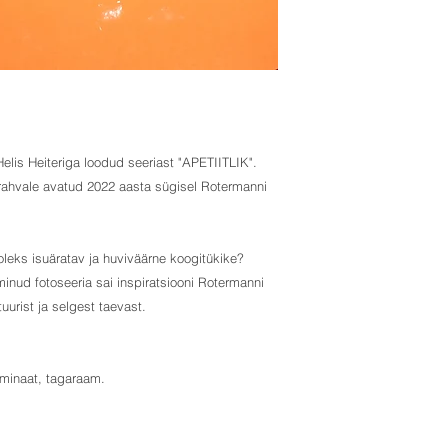
Helis Heiteriga loodud seeriast "APETIITLIK".
arahvale avatud 2022 aasta sügisel Rotermanni
a oleks isuäratav ja huviväärne koogitükike?
minud fotoseeria sai inspiratsiooni Rotermanni
ktuurist ja selgest taevast.
aminaat, tagaraam.